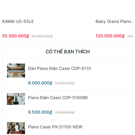
KAWAI US-55LE
Baby Grand Piano 
55.000.000₫
120.000.000₫
56.000.000₫
128.
CÓ THỂ BẠN THÍCH
Đàn Piano Điện Casio CDP-S110
9.000.000₫
11.000.000₫
Piano Điện Casio CDP-S160BK
9.500.000₫
11.000.000₫
Piano Casio PX-S1100 NEW