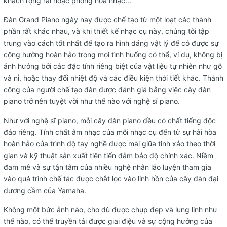
khách rộng rãi hoặc phòng hòa nhạc...
Đàn Grand Piano ngày nay được chế tạo từ một loạt các thành
phần rất khác nhau, và khi thiết kế nhạc cụ này, chúng tôi tập
trung vào cách tốt nhất để tạo ra hình dáng vật lý để có được sự
cộng hưởng hoàn hảo trong mọi tình huống có thể, ví dụ, không bị
ảnh hưởng bởi các đặc tính riêng biệt của vật liệu tự nhiên như gỗ
và nỉ, hoặc thay đổi nhiệt độ và các điều kiện thời tiết khác. Thành
công của người chế tạo đàn được đánh giá bằng việc cây đàn
piano trở nên tuyệt vời như thế nào với nghệ sĩ piano.
Như với nghệ sĩ piano, mỗi cây đàn piano đều có chất tiếng độc
đáo riêng. Tính chất âm nhạc của mỗi nhạc cụ đến từ sự hài hòa
hoàn hảo của trình độ tay nghề được mài giũa tinh xảo theo thời
gian và kỹ thuật sản xuất tiên tiến đảm bảo độ chính xác. Niềm
đam mê và sự tận tâm của nhiều nghệ nhân lão luyện tham gia
vào quá trình chế tác được chắt lọc vào linh hồn của cây đàn đại
dương cầm của Yamaha.
Không một bức ảnh nào, cho dù được chụp đẹp và lung linh như
thế nào, có thể truyền tải được giai điệu và sự cộng hưởng của