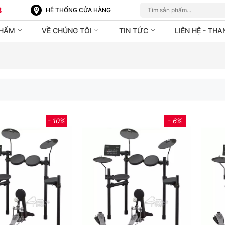
8
HỆ THỐNG CỬA HÀNG
PHẨM
VỀ CHÚNG TÔI
TIN TỨC
LIÊN HỆ - TH
- 10%
- 6%