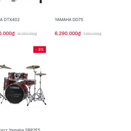
A DTX402
YAMAHA DD75
0.000₫
6.290.000₫
15.250.000₫
7.950.000₫
- 8%
Jazz Yamaha SBP2F5