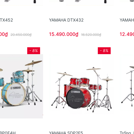
TX452
YAMAHA DTX432
YAMAH
00₫
15.490.000₫
12.49
20.450.000₫
16.520.000₫
- 8%
- 8%
BP0F4H
YAMAHA SDP2F5
Trống 