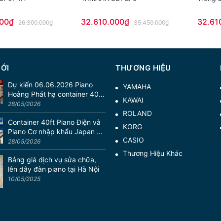
000₫
32.610.000₫
32.61
26.300.000₫
35.450.000₫
MỚI
THƯƠNG HIỆU
Dự kiến 06.06.2026 Piano
YAMAHA
Hoàng Phát hạ container 40ft
KAWAI
gồm 34 chiếc Piano Cơ nhập
28/05/2026
khẩu từ Nhật Bản
ROLAND
Container 40ft Piano Điện và
KORG
Piano Cơ nhập khẩu Japan về
CASIO
ngày 01/06/2026
28/05/2026
Thương Hiệu Khác
Bảng giá dịch vụ sửa chữa,
lên dây đàn piano tại Hà Nội
10/05/2025