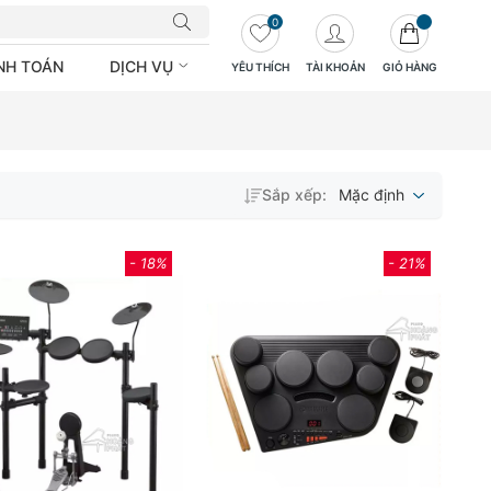
0
ANH TOÁN
DỊCH VỤ
YÊU THÍCH
TÀI KHOẢN
GIỎ HÀNG
Sắp xếp:
Mặc định
- 18%
- 21%