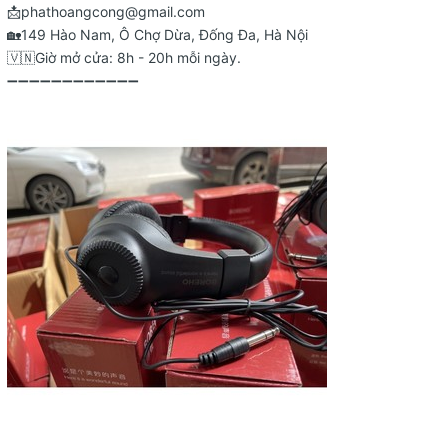
📩phathoangcong@gmail.com
🏡149 Hào Nam, Ô Chợ Dừa, Đống Đa, Hà Nội
🇻🇳Giờ mở cửa: 8h - 20h mỗi ngày.
➖➖➖➖➖➖➖➖➖➖➖➖