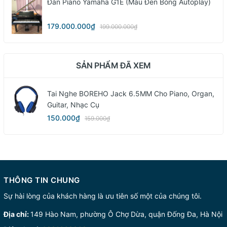
Đàn Piano Yamaha G1E (màu Đen Bóng Autoplay)
179.000.000₫
199.000.000₫
SẢN PHẨM ĐÃ XEM
Tai Nghe BOREHO Jack 6.5MM Cho Piano, Organ,
Guitar, Nhạc Cụ
150.000₫
159.000₫
THÔNG TIN CHUNG
Sự hài lòng của khách hàng là ưu tiên số một của chúng tôi.
Địa chỉ:
149 Hào Nam, phường Ô Chợ Dừa, quận Đống Đa, Hà Nội