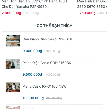
Màn Hình Hiển Thị LCD Chính Hãng 100%
Màn Hình Đàn Org
Cho Đàn Yamaha PSR-S950
S550 S670 S650 C
2.900.000₫
1.750.000₫
3.500.000₫
2.000.0
CÓ THỂ BẠN THÍCH
Đàn Piano Điện Casio CDP-S110
9.000.000₫
11.000.000₫
Piano Điện Casio CDP-S160BK
9.500.000₫
11.000.000₫
Piano Casio PX-S1100 NEW
16.500.000₫
18.000.000₫