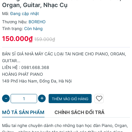
Organ, Guitar, Nhạc Cụ
Mã:
Đang cập nhật
Thương hiệu:
BOREHO
Tình trạng:
Còn hàng
150.000₫
159.000₫
BÁN SỈ GIÁ NHÀ MÁY CÁC LOẠI TAI NGHE CHO PIANO, ORGAN,
GUITAR...
LIÊN HỆ : 0981.668.368
HOÀNG PHÁT PIANO
149 Phố Hào Nam, Đống Đa, Hà Nội
+
-
THÊM VÀO GIỎ HÀNG
MÔ TẢ SẢN PHẨM
CHÍNH SÁCH ĐỔI TRẢ
Mẫu tai nghe chuyên dành cho những bạn học đàn Piano, Organ,