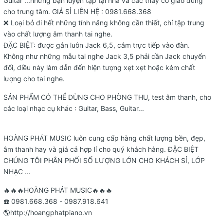
Guitar ...những bạn luyện tập tại nhà và các thầy cô giáo dùng
cho trung tâm. GIÁ SỈ LIÊN HỆ : 0981.668.368
❌ Loại bỏ đi hết những tính năng không cần thiết, chỉ tập trung
vào chất lượng âm thanh tai nghe.
ĐẶC BIỆT: được gắn luôn Jack 6,5, cắm trực tiếp vào đàn.
Không như những mẫu tai nghe Jack 3,5 phải cần Jack chuyển
đổi, điều này làm dẫn đến hiện tượng xẹt xẹt hoặc kém chất
lượng cho tai nghe.
SẢN PHẨM CÓ THỂ DÙNG CHO PHÒNG THU, test âm thanh, cho
các loại nhạc cụ khác : Guitar, Bass, Guitar...
HOÀNG PHÁT MUSIC luôn cung cấp hàng chất lượng bền, đẹp,
âm thanh hay và giá cả hợp lí cho quý khách hàng. ĐẶC BIỆT
CHÚNG TÔI PHÂN PHỐI SỐ LƯỢNG LỚN CHO KHÁCH SỈ, LỚP
NHẠC ...
🔥🔥🔥HOÀNG PHÁT MUSIC🔥🔥🔥
☎️ 0981.668.368 - 0987.918.641
🌎http://hoangphatpiano.vn