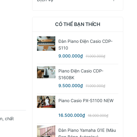
CÓ THỂ BẠN THÍCH
Đàn Piano Điện Casio CDP-
S110
9.000.000₫
11.000.000₫
Piano Điện Casio CDP-
S160BK
9.500.000₫
11.000.000₫
Piano Casio PX-S1100 NEW
16.500.000₫
18.000.000₫
n, chất
Đàn Piano Yamaha G1E (màu
Đen Bóng Autoplay)