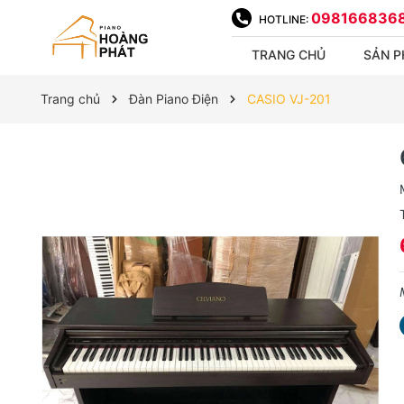
098166836
HOTLINE:
TRANG CHỦ
SẢN 
Trang chủ
Đàn Piano Điện
CASIO VJ-201