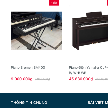
- 9%
Piano Bremen BM400
Piano Điện Yamaha CLP
B/ WH/ WB
9.000.000₫
45.836.000₫
9.900.000₫
48.500.0
THÔNG TIN CHUNG
BÀI VIẾT 