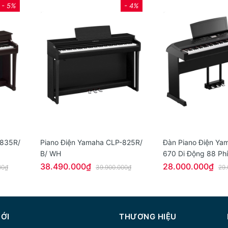
- 5%
- 4%
-835R/
Piano Điện Yamaha CLP-825R/
Đàn Piano Điện Ya
B/ WH
670 Di Động 88 Ph
Portable Grand
38.490.000₫
28.000.000₫
00₫
39.900.000₫
29.
MỚI
THƯƠNG HIỆU