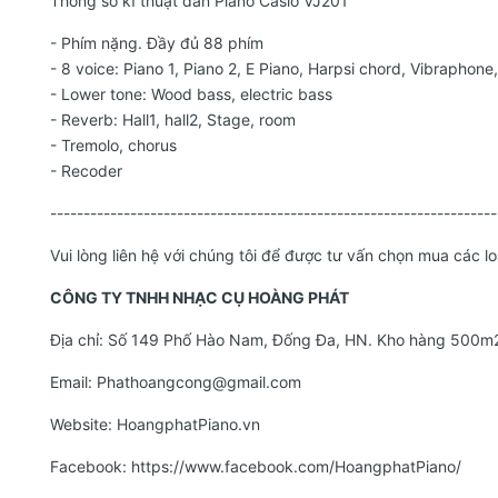
Thông số kĩ thuật đàn Piano Casio VJ201
- Phím nặng. Đầy đủ 88 phím
- 8 voice: Piano 1, Piano 2, E Piano, Harpsi chord, Vibraphone,
- Lower tone: Wood bass, electric bass
- Reverb: Hall1, hall2, Stage, room
- Tremolo, chorus
- Recoder
-------------------------------------------------------------------
Vui lòng liên hệ với chúng tôi để được tư vấn chọn mua các 
CÔNG TY TNHH NHẠC CỤ HOÀNG PHÁT
Địa chỉ: Số 149 Phố Hào Nam, Đống Đa, HN. Kho hàng 500m2
Email:
Phathoangcong@gmail.com
Website:
HoangphatPiano.vn
Facebook:
https://www.facebook.com/HoangphatPiano/