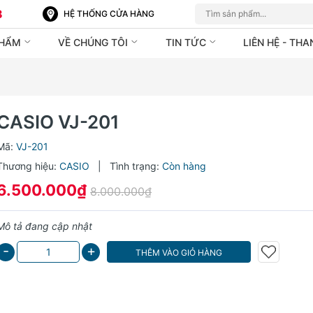
8
HỆ THỐNG CỬA HÀNG
PHẨM
VỀ CHÚNG TÔI
TIN TỨC
LIÊN HỆ - TH
CASIO VJ-201
Mã:
VJ-201
Thương hiệu:
CASIO
|
Tình trạng:
Còn hàng
6.500.000₫
8.000.000₫
Mô tả đang cập nhật
-
+
THÊM VÀO GIỎ HÀNG