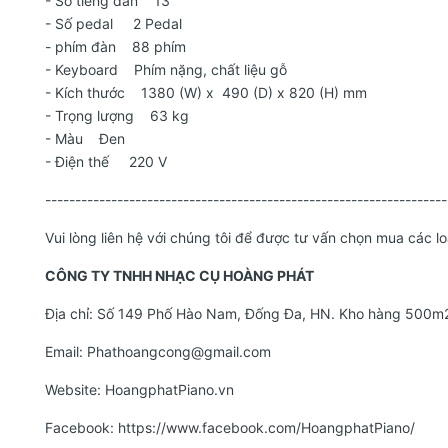
- Số tiếng đàn 13
- Số pedal 2 Pedal
- phím đàn 88 phím
- Keyboard Phím nặng, chất liệu gỗ
- Kích thước 1380 (W) x 490 (D) x 820 (H) mm
- Trọng lượng 63 kg
- Màu Đen
- Điện thế 220 V
-------------------------------------------------------------------
Vui lòng liên hệ với chúng tôi để được tư vấn chọn mua các 
CÔNG TY TNHH NHẠC CỤ HOÀNG PHÁT
Địa chỉ: Số 149 Phố Hào Nam, Đống Đa, HN. Kho hàng 500m2
Email:
Phathoangcong@gmail.com
Website:
HoangphatPiano.vn
Facebook:
https://www.facebook.com/HoangphatPiano/