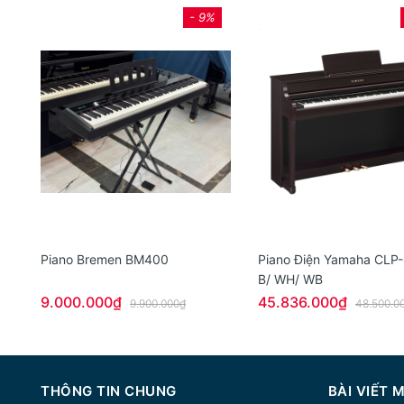
- 9%
Piano Bremen BM400
Piano Điện Yamaha CLP
B/ WH/ WB
9.000.000₫
45.836.000₫
9.900.000₫
48.500.0
THÔNG TIN CHUNG
BÀI VIẾT 