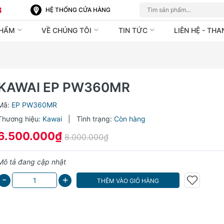
8
HỆ THỐNG CỬA HÀNG
PHẨM
VỀ CHÚNG TÔI
TIN TỨC
LIÊN HỆ - TH
KAWAI EP PW360MR
Mã:
EP PW360MR
Thương hiệu:
Kawai
|
Tình trạng:
Còn hàng
6.500.000₫
8.000.000₫
Mô tả đang cập nhật
-
+
THÊM VÀO GIỎ HÀNG