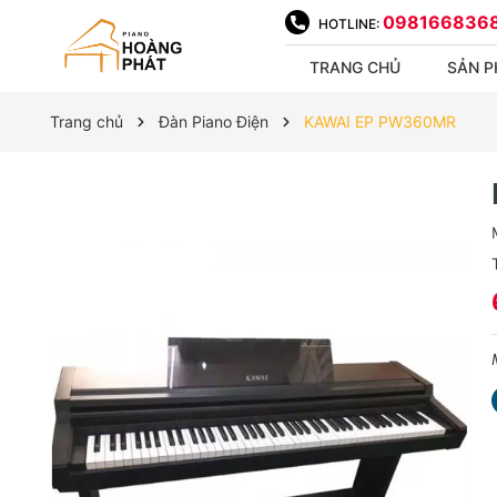
098166836
HOTLINE:
TRANG CHỦ
SẢN 
Trang chủ
Đàn Piano Điện
KAWAI EP PW360MR