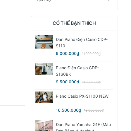
CÓ THỂ BẠN THÍCH
Đàn Piano Điện Casio CDP-
S110
9.000.000₫
11.000.000₫
Piano Điện Casio CDP-
S160BK
9.500.000₫
11.000.000₫
Piano Casio PX-S1100 NEW
16.500.000₫
18.000.000₫
Đàn Piano Yamaha G1E (màu
Đen Bóng Autoplay)