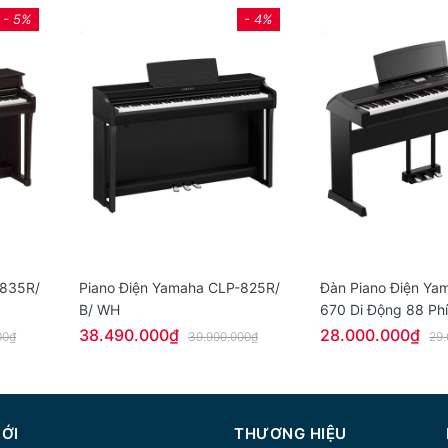
- 5%
- 4%
-835R/
Piano Điện Yamaha CLP-825R/
Đàn Piano Điện Ya
B/ WH
670 Di Động 88 Ph
Portable Grand
38.490.000₫
28.000.000₫
00₫
39.900.000₫
29.
MỚI
THƯƠNG HIỆU