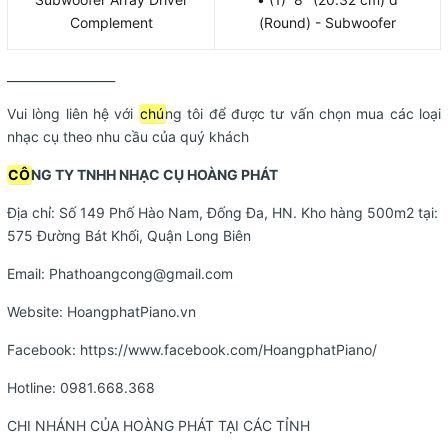
Complement
(Round) - Subwoofer
__________________
Vui lòng liên hệ với
chú
ng tôi để được tư vấn chọn mua các loại
nhạc cụ theo nhu cầu của quý khách
CÔ
NG TY TNHH NHẠC CỤ HOÀNG PHÁT
Địa chỉ: Số 149 Phố Hào Nam, Đống Đa, HN. Kho hàng 500m2 tại:
575 Đường Bát Khối, Quận Long Biên
Email:
Phathoangcong@gmail.com
Website:
HoangphatPiano.vn
Facebook:
https://www.facebook.com/HoangphatPiano/
Hotline:
0981.668.368
CHI NHÁNH CỦA HOÀNG PHÁT TẠI CÁC TỈNH