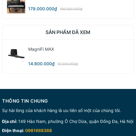
179.000.000₫
199.000.000₫
SẢN PHẨM ĐÃ XEM
MagniFi MAX
14.800.000₫
15.500.000₫
THÔNG TIN CHUNG
Sự hài lòng của khách hàng là ưu tiên số một của chúng tôi.
Địa chỉ:
149 Hào Nam, phường Ô Chợ Dừa, quận Đống Đa, Hà Nội
Điện thoại:
0981668368