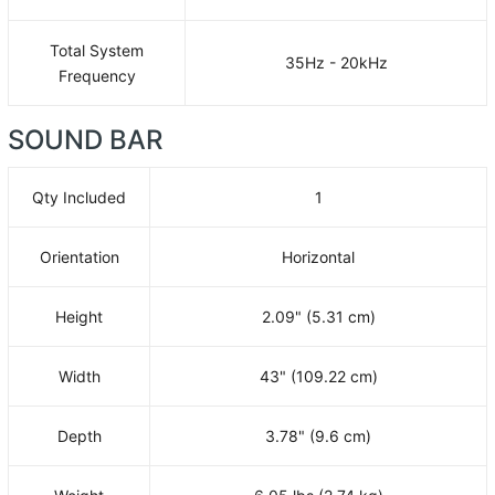
Total System
35Hz - 20kHz
Frequency
SOUND BAR
Qty Included
1
Orientation
Horizontal
Height
2.09" (5.31 cm)
Width
43" (109.22 cm)
Depth
3.78" (9.6 cm)