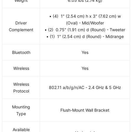
Weight
6.05 lbs (2.74 kg)
• (4) 1" (2.54 cm) h x 3" (7.62 cm) w
Driver
(Oval) - Mid/Woofer
Complement
• (2) 0.75" (1.91 cm) d (Round) - Tweeter
• (1) 1" (2.54 cm) d (Round) - Midrange
Bluetooth
Yes
Wireless
Yes
Wireless
802.11 a/b/g/n/AC - 2.4 GHz & 5 GHz
Protocol
Mounting
Flush-Mount Wall Bracket
Type
Available