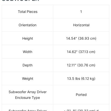
Total Pieces
1
Orientation
Horizontal
Height
14.54" (36.93 cm)
Width
14.62" (37.13 cm)
Depth
12.11" (30.76 cm)
Weight
13.5 lbs (6.12 kg)
Subwoofer Array Driver
Ported
Enclosure Type
Subwoofer Array Driver
• (1) 8" (20.32 cm) d