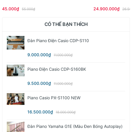
45.000₫
24.900.000₫
55.000₫
26.50
CÓ THỂ BẠN THÍCH
Đàn Piano Điện Casio CDP-S110
9.000.000₫
11.000.000₫
Piano Điện Casio CDP-S160BK
9.500.000₫
11.000.000₫
Piano Casio PX-S1100 NEW
16.500.000₫
18.000.000₫
Đàn Piano Yamaha G1E (màu Đen Bóng Autoplay)