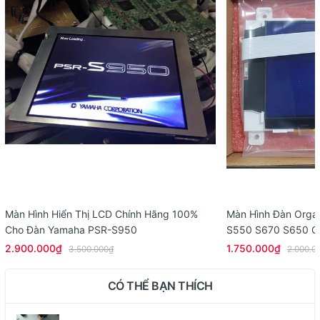
Màn Hình Hiển Thị LCD Chính Hãng 100%
Màn Hình Đàn Org
Cho Đàn Yamaha PSR-S950
S550 S670 S650 C
2.900.000₫
1.750.000₫
3.500.000₫
2.000.0
CÓ THỂ BẠN THÍCH