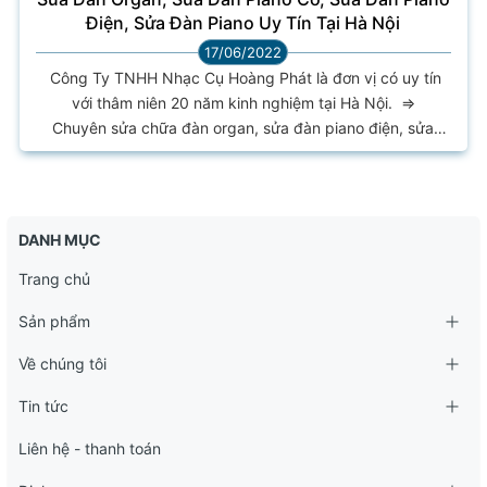
Điện, Sửa Đàn Piano Uy Tín Tại Hà Nội
17/06/2022
Công Ty TNHH Nhạc Cụ Hoàng Phát là đơn vị có uy tín
với thâm niên 20 năm kinh nghiệm tại Hà Nội. =>
Chuyên sửa chữa đàn organ, sửa đàn piano điện, sửa
đàn piano cơ. Chúng tôi có đội ngũ kỹ thuật viên được
đào tạo bài bản, kinh nghiệm tay nghề cao, có đạo đức
nghề nghiệp tốt và làm việc rất có trách nhiệm. NHẠC CỤ
HOÀNG PHÁT Nhận tân trang sửa chữa các loại đàn
DANH MỤC
organ cũ và buôn bán linh kiện, phụ kiện đàn organ của
các hãng như: YAMAHA -...
Trang chủ
Sản phẩm
Về chúng tôi
Tin tức
Liên hệ - thanh toán