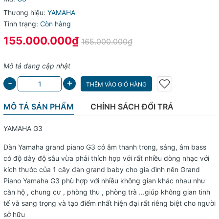
Thương hiệu:
YAMAHA
Tình trạng:
Còn hàng
155.000.000₫
165.000.000₫
Mô tả đang cập nhật
+
-
THÊM VÀO GIỎ HÀNG
MÔ TẢ SẢN PHẨM
CHÍNH SÁCH ĐỔI TRẢ
YAMAHA G3
Đàn
Yamaha grand piano G3
có âm thanh trong, sáng, âm bass
có độ dày độ sâu vừa phải thích hợp với rất nhiều dòng nhạc với
kích thước của 1 cây đàn grand baby cho gia đình nên
Grand
Piano Yamaha G3
phù hợp với nhiều không gian khác nhau như
căn hộ , chung cư , phòng thu , phòng trà ...giúp không gian tinh
tế và sang trọng và tạo điểm nhất hiện đại rất riêng biệt cho người
sở hữu