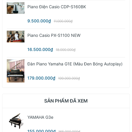
Piano Điện Casio CDP-S160BK
9.500.000₫
11.000.000₫
Piano Casio PX-S1100 NEW
16.500.000₫
18.000.000₫
Đàn Piano Yamaha G1E (màu Đen Bóng Autoplay)
179.000.000₫
199.000.000₫
SẢN PHẨM ĐÃ XEM
YAMAHA G3e
155.000.000₫
165.000.000₫