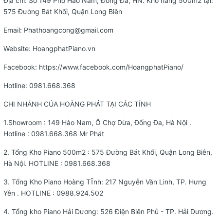
Địa chỉ: Số 149 Phố Hào Nam, Đống Đa, HN. Kho hàng 500m2 tại:
575 Đường Bát Khối, Quận Long Biên
Email:
Phathoangcong@gmail.com
Website:
HoangphatPiano.vn
Facebook:
https://www.facebook.com/HoangphatPiano/
Hotline:
0981.668.368
CHI NHÁNH CỦA HOÀNG PHÁT TẠI CÁC TỈNH
1.Showroom : 149 Hào Nam, Ô Chợ Dừa, Đống Đa, Hà Nội .
Hotline :
0981.668.368
Mr Phát
2. Tổng Kho Piano 500m2 : 575 Đường Bát Khối, Quận Long Biên,
Hà Nội. HOTLINE :
0981.668.368
3. Tổng Kho Piano Hoàng TĨnh: 217 Nguyễn Văn Linh, TP. Hưng
Yên . HOTLINE :
0988.924.502
4. Tổng kho Piano Hải Dương: 526 Điện Biên Phủ - TP. Hải Dương.