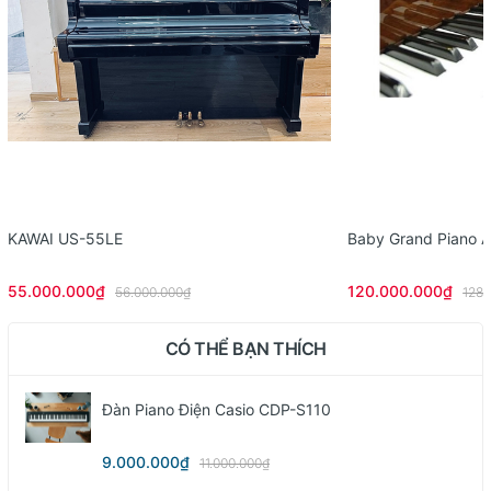
KAWAI US-55LE
Baby Grand Piano 
55.000.000₫
120.000.000₫
56.000.000₫
128.
CÓ THỂ BẠN THÍCH
Đàn Piano Điện Casio CDP-S110
9.000.000₫
11.000.000₫