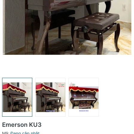
Emerson KU3
Mã:
Đang cập nhật