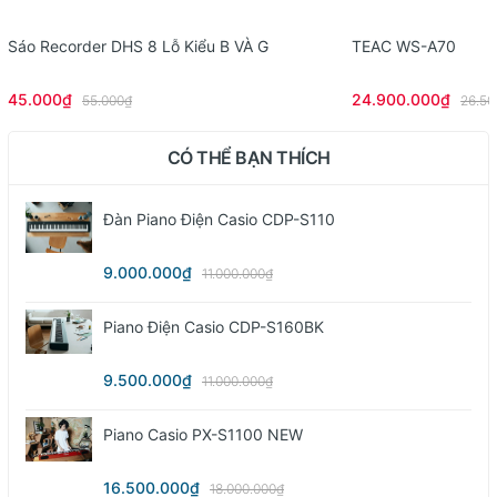
Sáo Recorder DHS 8 Lỗ Kiểu B VÀ G
TEAC WS-A70
45.000₫
24.900.000₫
55.000₫
26.50
CÓ THỂ BẠN THÍCH
Đàn Piano Điện Casio CDP-S110
9.000.000₫
11.000.000₫
Piano Điện Casio CDP-S160BK
9.500.000₫
11.000.000₫
Piano Casio PX-S1100 NEW
16.500.000₫
18.000.000₫