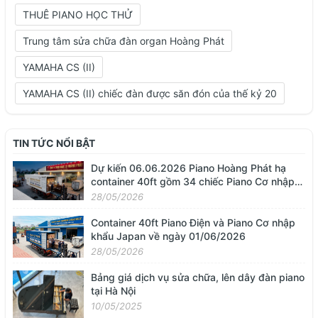
THUÊ PIANO HỌC THỬ
Trung tâm sửa chữa đàn organ Hoàng Phát
YAMAHA CS (II)
YAMAHA CS (II) chiếc đàn được săn đón của thế kỷ 20
TIN TỨC NỔI BẬT
Dự kiến 06.06.2026 Piano Hoàng Phát hạ
container 40ft gồm 34 chiếc Piano Cơ nhập
khẩu từ Nhật Bản
28/05/2026
Container 40ft Piano Điện và Piano Cơ nhập
khẩu Japan về ngày 01/06/2026
28/05/2026
Bảng giá dịch vụ sửa chữa, lên dây đàn piano
tại Hà Nội
10/05/2025