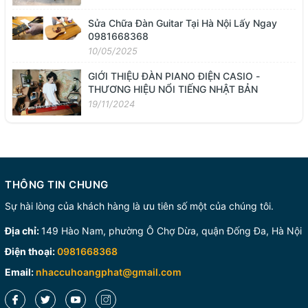
Sửa Chữa Đàn Guitar Tại Hà Nội Lấy Ngay
0981668368
10/05/2025
GIỚI THIỆU ĐÀN PIANO ĐIỆN CASIO -
THƯƠNG HIỆU NỔI TIẾNG NHẬT BẢN
19/11/2024
THÔNG TIN CHUNG
Sự hài lòng của khách hàng là ưu tiên số một của chúng tôi.
Địa chỉ:
149 Hào Nam, phường Ô Chợ Dừa, quận Đống Đa, Hà Nội
Điện thoại:
0981668368
Email:
nhaccuhoangphat@gmail.com