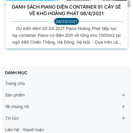
DANH SÁCH PIANO ĐIỆN CONTAINER 91 CÂY SẼ
VỀ KHO HOÀNG PHÁT 06/4/2021
04/03/2021
Dự kiến đêm 05.04.2021 Piano Hoàng Phát tiếp tục
hạ container Piano cơ điện 20ft về tổng kho 1000m2 tại
ngõ 686 Chiến Thắng, Hà Đông, Hà Nội. - Dựa trên các
tiêu chí về chất lượng âm thanh, hình thức, phân khúc giá
hợp lý. Chúng tôi đã kiểm định hàng hóa nguyên bản, đạt
chất lượng tốt. - Dưới đây là danh sách đàn đã được
chúng tôi lựa chọn kỹ càng, tỉ mỉ từng cây trước khi quyết
DANH MỤC
định chốt giao dịch. Phân khúc giá...
Trang chủ
Sản phẩm
Về chúng tôi
Tin tức
Liên hệ - thanh toán