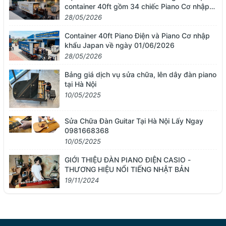
container 40ft gồm 34 chiếc Piano Cơ nhập
khẩu từ Nhật Bản
28/05/2026
Container 40ft Piano Điện và Piano Cơ nhập
khẩu Japan về ngày 01/06/2026
28/05/2026
Bảng giá dịch vụ sửa chữa, lên dây đàn piano
tại Hà Nội
10/05/2025
Sửa Chữa Đàn Guitar Tại Hà Nội Lấy Ngay
0981668368
10/05/2025
GIỚI THIỆU ĐÀN PIANO ĐIỆN CASIO -
THƯƠNG HIỆU NỔI TIẾNG NHẬT BẢN
19/11/2024