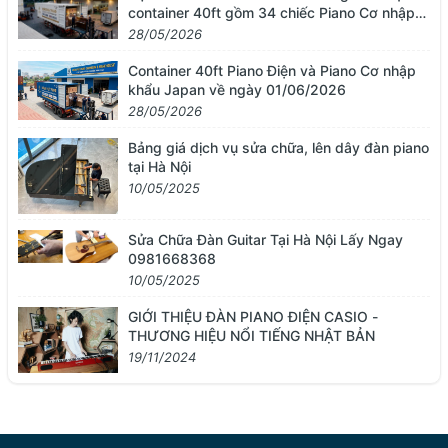
container 40ft gồm 34 chiếc Piano Cơ nhập
khẩu từ Nhật Bản
28/05/2026
Container 40ft Piano Điện và Piano Cơ nhập
khẩu Japan về ngày 01/06/2026
28/05/2026
Bảng giá dịch vụ sửa chữa, lên dây đàn piano
tại Hà Nội
10/05/2025
Sửa Chữa Đàn Guitar Tại Hà Nội Lấy Ngay
0981668368
10/05/2025
GIỚI THIỆU ĐÀN PIANO ĐIỆN CASIO -
THƯƠNG HIỆU NỔI TIẾNG NHẬT BẢN
19/11/2024