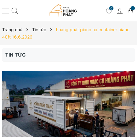
0
Trang chủ
Tin tức
hoàng phát piano hạ container piano
40ft 16.6.2026
TIN TỨC