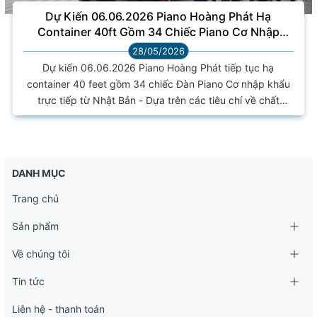
Dự Kiến 06.06.2026 Piano Hoàng Phát Hạ
Container 40ft Gồm 34 Chiếc Piano Cơ Nhập
Khẩu Từ Nhật Bản
28/05/2026
Dự kiến 06.06.2026 Piano Hoàng Phát tiếp tục hạ
container 40 feet gồm 34 chiếc Đàn Piano Cơ nhập khẩu
trực tiếp từ Nhật Bản - Dựa trên các tiêu chí về chất
lượng âm thanh, hình thức, phân khúc giá hợp lý. Chúng
tôi đã kiểm định hàng hóa nguyên bản, đạt chất lượng tốt.
- Dưới đây là danh sách đàn đã được chúng tôi lựa chọn
kỹ càng, tỉ mỉ từng cây trước khi quyết định chốt giao
DANH MỤC
dịch. ⇒ Hãy nhanh...
Trang chủ
Sản phẩm
Về chúng tôi
Tin tức
Liên hệ - thanh toán