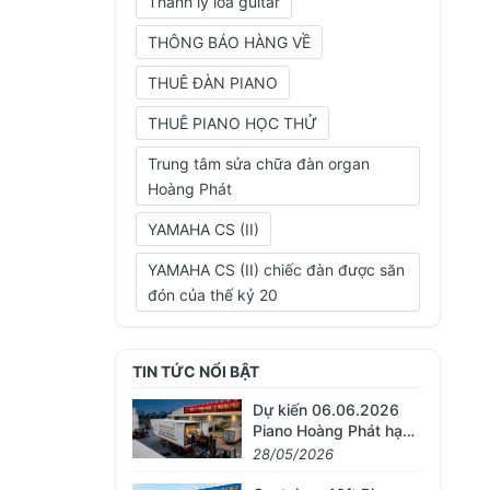
Thanh lý loa guitar
THÔNG BÁO HÀNG VỀ
THUÊ ĐÀN PIANO
THUÊ PIANO HỌC THỬ
Trung tâm sửa chữa đàn organ
Hoàng Phát
YAMAHA CS (II)
YAMAHA CS (II) chiếc đàn được săn
đón của thế kỷ 20
TIN TỨC NỔI BẬT
Dự kiến 06.06.2026
Piano Hoàng Phát hạ
container 40ft gồm 34
28/05/2026
chiếc Piano Cơ nhập