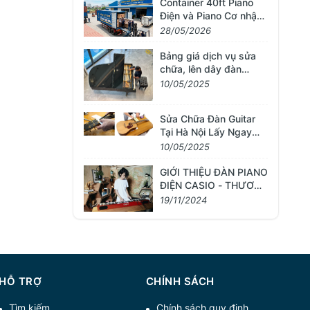
khẩu từ Nhật Bản
Container 40ft Piano
Điện và Piano Cơ nhập
khẩu Japan về ngày
28/05/2026
01/06/2026
Bảng giá dịch vụ sửa
chữa, lên dây đàn
piano tại Hà Nội
10/05/2025
Sửa Chữa Đàn Guitar
Tại Hà Nội Lấy Ngay
0981668368
10/05/2025
GIỚI THIỆU ĐÀN PIANO
ĐIỆN CASIO - THƯƠNG
HIỆU NỔI TIẾNG NHẬT
19/11/2024
BẢN
HỖ TRỢ
CHÍNH SÁCH
Tìm kiếm
Chính sách quy định