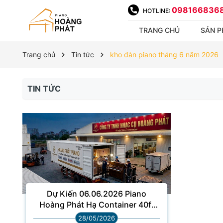
098166836
HOTLINE:
TRANG CHỦ
SẢN 
Trang chủ
Tin tức
kho đàn piano tháng 6 năm 2026
TIN TỨC
Dự Kiến 06.06.2026 Piano
Hoàng Phát Hạ Container 40ft
Gồm 34 Chiếc Piano Cơ Nhập
28/05/2026