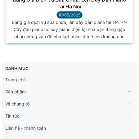
Tại Hà Nội
10/05/2025
Bảng giá dịch vụ sửa chữa, lên dây đàn piano tại TP. HN
Cây đàn piano cơ hay piano điện tại nhà bạn đang gặp
phải những vấn đề như kẹt phím, âm thanh không còn
chuẩn, vài phím bị liệt, hay đơn giản là vẻ ngoài đã cũ kỹ,
trầy xước theo thời gian? Bạn muốn tìm một nơi uy tín để
‘khám bệnh’, bảo dưỡng định kỳ, ‘tân trang’ lại diện mạo
hay ‘spa’ toàn diện cho cây đàn...
DANH MỤC
Trang chủ
Sản phẩm
Về chúng tôi
Tin tức
Liên hệ - thanh toán