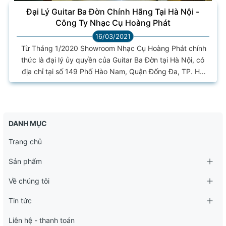
Đại Lý Guitar Ba Đờn Chính Hãng Tại Hà Nội -
Công Ty Nhạc Cụ Hoàng Phát
16/03/2021
Từ Tháng 1/2020 Showroom Nhạc Cụ Hoàng Phát chính
thức là đại lý ủy quyền của Guitar Ba Đờn tại Hà Nội, có
địa chỉ tại số 149 Phố Hào Nam, Quận Đống Đa, TP. Hà
Nội. Địa chỉ bán đàn Guitar Ba Đờn chính hãng tại Nhạc
Cụ Hoàng Phát - 149 Hào Nam, Hà Nội Hotline: 0981
668 368 Chuyên bán buôn bán lẻ các loại Đàn Guitar Ba
Đờn từ bình dân đến cao cấp. Guitar Ba Đờn thương...
DANH MỤC
Trang chủ
Sản phẩm
Về chúng tôi
Tin tức
Liên hệ - thanh toán