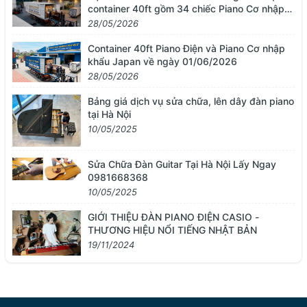
container 40ft gồm 34 chiếc Piano Cơ nhập
khẩu từ Nhật Bản
28/05/2026
Container 40ft Piano Điện và Piano Cơ nhập
khẩu Japan về ngày 01/06/2026
28/05/2026
Bảng giá dịch vụ sửa chữa, lên dây đàn piano
tại Hà Nội
10/05/2025
Sửa Chữa Đàn Guitar Tại Hà Nội Lấy Ngay
0981668368
10/05/2025
GIỚI THIỆU ĐÀN PIANO ĐIỆN CASIO -
THƯƠNG HIỆU NỔI TIẾNG NHẬT BẢN
19/11/2024