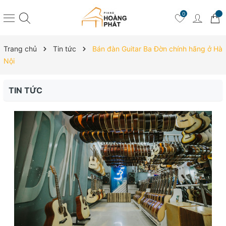
0
Trang chủ
Tin tức
Bán đàn Guitar Ba Đờn chính hãng ở Hà
Nội
TIN TỨC