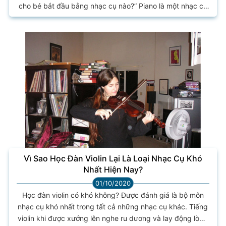
cho bé bắt đầu bằng nhạc cụ nào?” Piano là một nhạc cụ
tuyệt vời để bắt đầu, giúp cung cấp nền tảng vững chắc
cho con đường âm nhạc của con bạn. Bắt đầu bằng piano
sẽ cung cấp các bài học nhạc lý vô cùng quan trọng cho
trẻ ngay từ bài học đầu...
Vì Sao Học Đàn Violin Lại Là Loại Nhạc Cụ Khó
Nhất Hiện Nay?
01/10/2020
Học đàn violin có khó không? Được đánh giá là bộ môn
nhạc cụ khó nhất trong tất cả những nhạc cụ khác. Tiếng
violin khi được xướng lên nghe ru dương và lay động lòng