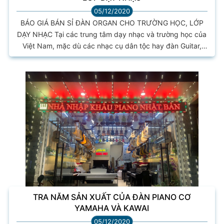
05/12/2020
BÁO GIÁ BÁN SỈ ĐÀN ORGAN CHO TRƯỜNG HỌC, LỚP
DẠY NHẠC Tại các trung tâm dạy nhạc và trường học của
Việt Nam, mặc dù các nhạc cụ dân tộc hay đàn Guitar,
đàn Piano điện, đàn Piano cơ, nhạc cụ hiện đại...ngày
càng được sử dụng phổ biến hơn trong các tiết học Âm
nhạc song đàn Keyboard Organ vẫn là nhạc cụ được dạy
nhiều nhất & phổ biến nhất. Cùng xem ngay lý do tại sao
đàn Organ lại...
TRA NĂM SẢN XUẤT CỦA ĐÀN PIANO CƠ
YAMAHA VÀ KAWAI
05/12/2020