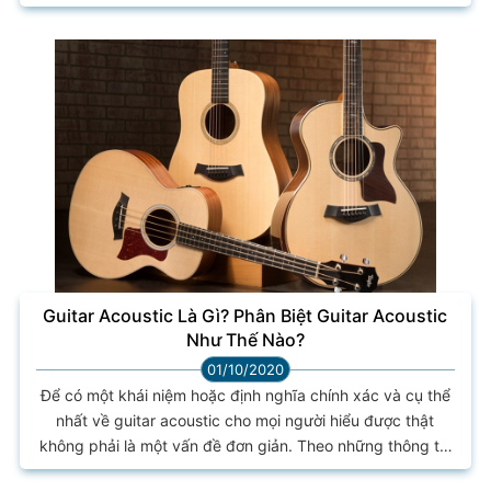
người. Khiến cho nhiều người ao ước có thể tự chơi violin
như những người nghệ sĩ chuyên nghiệp hay chỉ đơn giản
chỉ để giải trí. Có thể bạn đã biết, Violin là một loại nhạc cụ
được đánh giá là khó chơi nhất trong những...
Guitar Acoustic Là Gì? Phân Biệt Guitar Acoustic
Như Thế Nào?
01/10/2020
Để có một khái niệm hoặc định nghĩa chính xác và cụ thể
nhất về guitar acoustic cho mọi người hiểu được thật
không phải là một vấn đề đơn giản. Theo những thông tin
mà chúng tôi tìm hiểu được thì hầu hết các trang thông tin