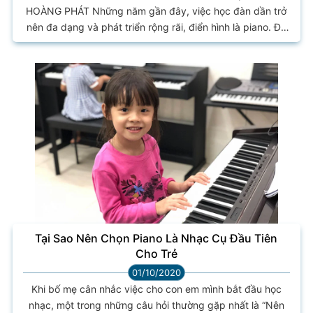
HOÀNG PHÁT Những năm gần đây, việc học đàn dần trở
nên đa dạng và phát triển rộng rãi, điển hình là piano. Để
phục vụ cho nhu cầu của người tiêu dùng, Công ty Nhạc
cụ Hoàng Phát ra đời với nhiệm vụ nhập khẩu & cung cấp
cho người yêu nhạc các sản phẩm chính hãng như piano
cơ, piano điện, piano giả cơ, organ, guitar, guitar electric,
electone, kèn, trống,...
Tại Sao Nên Chọn Piano Là Nhạc Cụ Đầu Tiên
Cho Trẻ
01/10/2020
Khi bố mẹ cân nhắc việc cho con em mình bắt đầu học
nhạc, một trong những câu hỏi thường gặp nhất là “Nên