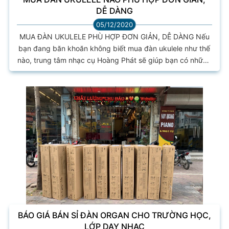
DỄ DÀNG
05/12/2020
MUA ĐÀN UKULELE PHÙ HỢP ĐƠN GIẢN, DỄ DÀNG Nếu
bạn đang băn khoăn không biết mua đàn ukulele như thế
nào, trung tâm nhạc cụ Hoàng Phát sẽ giúp bạn có những
tham khảo hữu ích. Trong số những loại nhạc cụ phổ biến
hiện nay, đàn ukulele khá dễ học chơi và mức giá phù hợp
với nhiều người. Đây là loại nhạc cụ được các bạn trẻ, sinh
viên yêu thích vì âm thanh vui nhộn, không mất nhiều...
BÁO GIÁ BÁN SỈ ĐÀN ORGAN CHO TRƯỜNG HỌC,
LỚP DẠY NHẠC