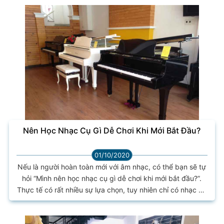
về âm nhạc vẫn chưa có một khái niệm rõ ràng guitar
Acoustic, đa số các trang đều đưa ra các thông tin nói về
sự khác biệt của dòng đàn guitar này để...
Nên Học Nhạc Cụ Gì Dễ Chơi Khi Mới Bắt Đầu?
01/10/2020
Nếu là người hoàn toàn mới với âm nhạc, có thể bạn sẽ tự
hỏi “Mình nên học nhạc cụ gì dễ chơi khi mới bắt đầu?”.
Thực tế có rất nhiều sự lựa chọn, tuy nhiên chỉ có nhạc cụ
phù hợp chứ không có nhạc cụ dễ chơi nhất vì độ khó dễ
còn tùy thuộc vào nhiều yếu tố khác. Để biết nên học