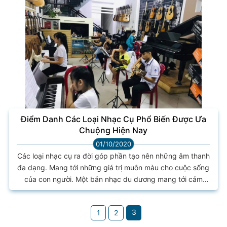
nhạc cụ gì phù hợp với mình, mời bạn đọc ngay bài viết...
Điểm Danh Các Loại Nhạc Cụ Phổ Biến Được Ưa
Chuộng Hiện Nay
01/10/2020
Các loại nhạc cụ ra đời góp phần tạo nên những âm thanh
đa dạng. Mang tới những giá trị muôn màu cho cuộc sống
của con người. Một bản nhạc du dương mang tới cảm
giác yên bình dễ chịu. Một bản nhạc sôi động khiến con
người cảm thấy vui vẻ hơn. Như là một phần không thể
3
1
2
thiếu đến với con người 1. Nhạc cụ là gì? Vai trò của các
loại nhạc cụ trong đời sống Định nghĩa nhạc...