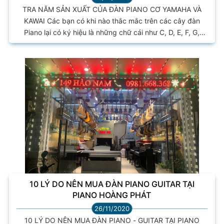
TRA NĂM SẢN XUẤT CỦA ĐÀN PIANO CƠ YAMAHA VÀ
KAWAI Các bạn có khi nào thắc mắc trên các cây đàn
Piano lại có ký hiệu là những chữ cái như C, D, E, F, G,
H....? Hôm nay Piano Hoàng Phát sẽ giúp bạn hiểu rõ hơn
và có thể tra cứu năm sản xuất của cây đàn Piano dựa
trên những ký hiệu đó. Đàn Piano đứng - Upright Piano
Yamaha Đối với đàn Upright Piano Yamaha (Đàn piano
đứng), số sê-ri được...
10 LÝ DO NÊN MUA ĐÀN PIANO GUITAR TẠI
PIANO HOÀNG PHÁT
26/11/2020
10 LÝ DO NÊN MUA ĐÀN PIANO - GUITAR TẠI PIANO